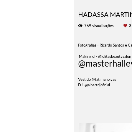
HADASSA MARTI
769
visualizações
3
Fotografias - Ricardo Santos e C
Making of- @lolitasbeautysalon
@masterhalle
Vestido @fatimanoivas
DJ @albertdjoficial