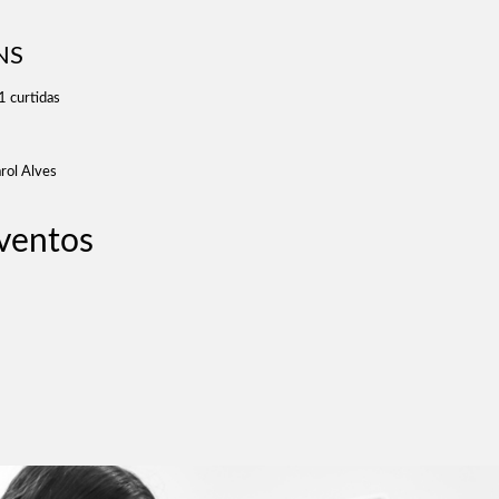
NS
1
curtidas
arol Alves
ventos