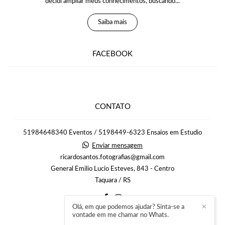
decidi ampliar meus conhecimentos, buscando...
Saiba mais
FACEBOOK
CONTATO
51984648340 Eventos / 5198449-6323 Ensaios em Estudio
Enviar mensagem
ricardosantos.fotografias@gmail.com
General Emilio Lucio Esteves, 843 - Centro
Taquara / RS
Olá, em que podemos ajudar? Sinta-se a
✕
vontade em me chamar no Whats.