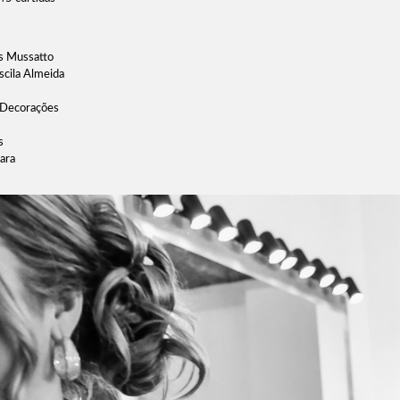
is Mussatto
scila Almeida
a Decorações
us
ara