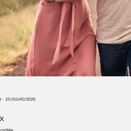
S
25/JULHO/2020
EX
curtidas