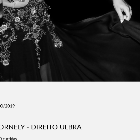
RO/2019
ORNELY - DIREITO ULBRA
0
curtidas