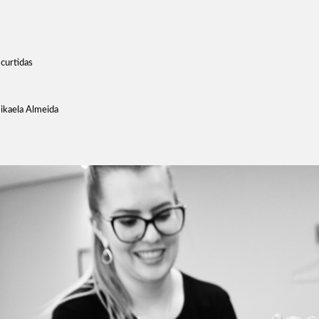
curtidas
Mikaela Almeida