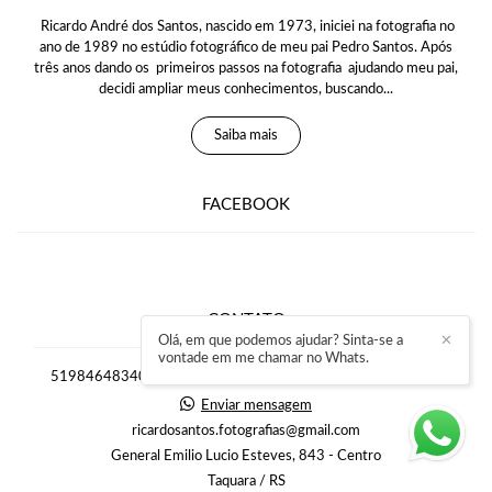
Ricardo André dos Santos, nascido em 1973, iniciei na fotografia no
ano de 1989 no estúdio fotográfico de meu pai Pedro Santos. Após
três anos dando os primeiros passos na fotografia ajudando meu pai,
decidi ampliar meus conhecimentos, buscando...
Saiba mais
FACEBOOK
CONTATO
Olá, em que podemos ajudar? Sinta-se a
✕
vontade em me chamar no Whats.
51984648340 Eventos / 5198449-6323 Ensaios em Estudio
Enviar mensagem
ricardosantos.fotografias@gmail.com
General Emilio Lucio Esteves, 843 - Centro
Taquara / RS