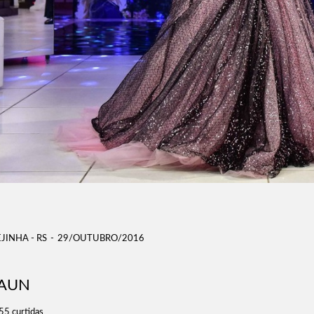
EJINHA - RS
29/OUTUBRO/2016
RAUN
55
curtidas